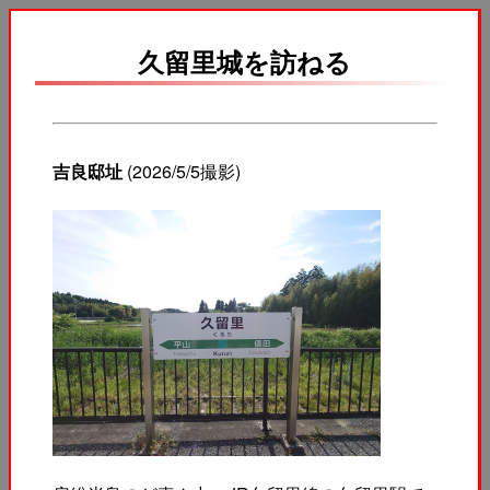
久留里城を訪ねる
吉良邸址
(2026/5/5撮影)